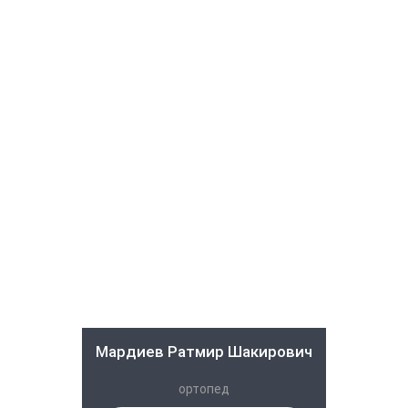
Мардиев Ратмир Шакирович
ортопед